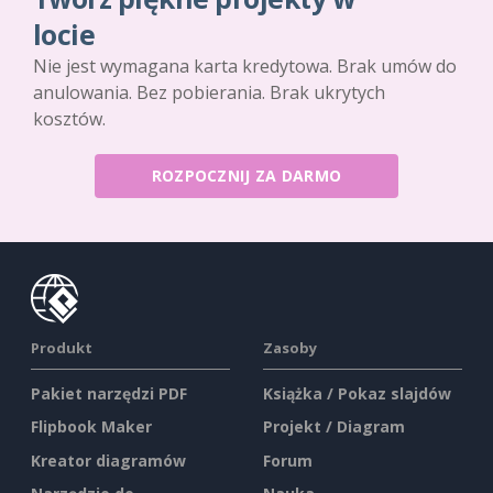
locie
Nie jest wymagana karta kredytowa. Brak umów do
anulowania. Bez pobierania. Brak ukrytych
kosztów.
ROZPOCZNIJ ZA DARMO
Produkt
Zasoby
Pakiet narzędzi PDF
Książka / Pokaz slajdów
Flipbook Maker
Projekt / Diagram
Kreator diagramów
Forum