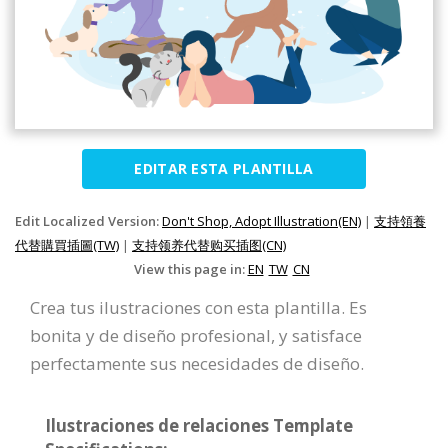
EDITAR ESTA PLANTILLA
Edit Localized Version:
Don't Shop, Adopt Illustration(EN)
|
支持領養
代替購買插圖(TW)
|
支持领养代替购买插图(CN)
View this page in:
EN
TW
CN
Crea tus ilustraciones con esta plantilla. Es
bonita y de diseño profesional, y satisface
perfectamente sus necesidades de diseño.
Ilustraciones de relaciones Template