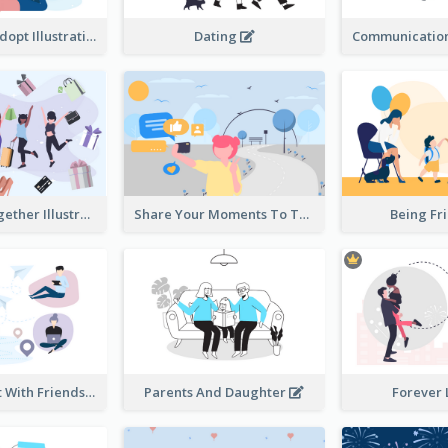
Don't Shop, Adopt Illustration
Dating
Shopping Together Illustration
Share Your Moments To The World Illustration
Being Fr
Instantly Chat With Friends Illustration
Parents And Daughter
Forever