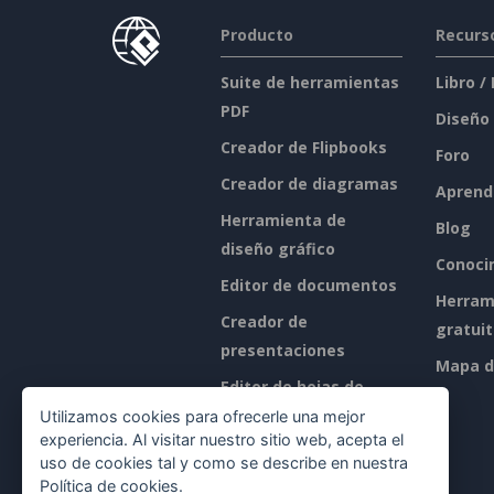
Producto
Recurs
Suite de herramientas
Libro /
PDF
Diseño
Creador de Flipbooks
Foro
Creador de diagramas
Aprend
Herramienta de
Blog
diseño gráfico
Conoci
Editor de documentos
Herram
Creador de
gratui
presentaciones
Mapa de
Editor de hojas de
cálculo
Utilizamos cookies para ofrecerle una mejor
experiencia. Al visitar nuestro sitio web, acepta el
Precios
uso de cookies tal y como se describe en nuestra
Política de cookies
.