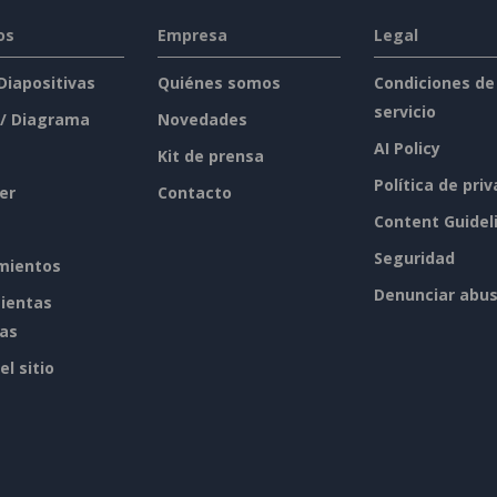
os
Empresa
Legal
 Diapositivas
Quiénes somos
Condiciones de
servicio
 / Diagrama
Novedades
AI Policy
Kit de prensa
Política de pri
er
Contacto
Content Guidel
Seguridad
mientos
Denunciar abu
ientas
tas
l sitio