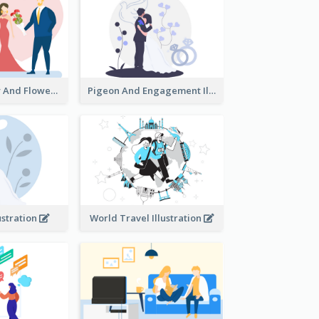
Valentine's Day And Flower Illustration
Pigeon And Engagement Illustration
ustration
World Travel Illustration