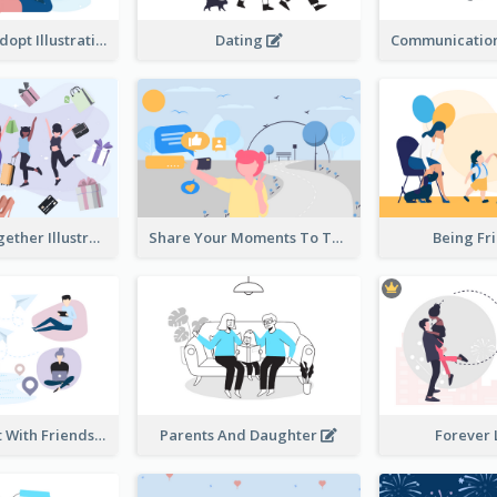
Don't Shop, Adopt Illustration
Dating
Shopping Together Illustration
Share Your Moments To The World Illustration
Being Fr
Instantly Chat With Friends Illustration
Parents And Daughter
Forever