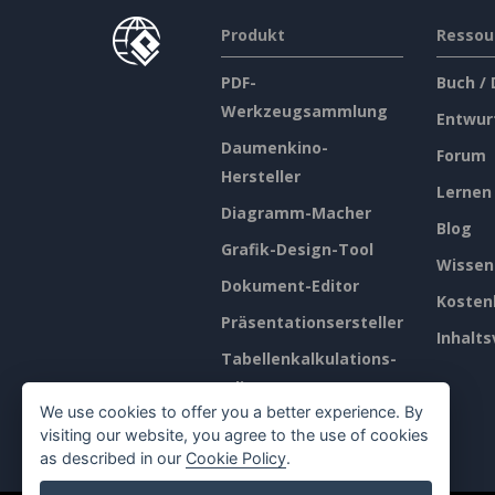
Produkt
Ressou
PDF-
Buch /
Werkzeugsammlung
Entwur
Daumenkino-
Forum
Hersteller
Lernen
Diagramm-Macher
Blog
Grafik-Design-Tool
Wissen
Dokument-Editor
Kosten
Präsentationsersteller
Inhalts
Tabellenkalkulations-
Editor
We use cookies to offer you a better experience. By
Preisgestaltung
visiting our website, you agree to the use of cookies
as described in our
Cookie Policy
.