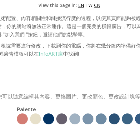
View this page in:
EN
TW
CN
技術配置、內容相關性和鏈接流行度的過程，以便其頁面能夠被輕
點，你的網站將無法正常運作。這是一個完美的橫幅廣告，可以
"加入我們 "按鈕，邀請他們的點擊率。
，根據需要進行修改，下載到你的電腦，你將在幾分鐘內準備好你的
橫幅廣告模板可以在
InfoART庫
中找到!
您可以隨意編輯其內容、更換圖片、更改顏色、更改設計塊
Palette