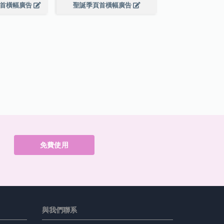
頁首橫幅廣告
聖誕季頁首橫幅廣告
免費使用
與我們聯系