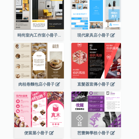
時尚室內工作室小冊子
現代家具店小冊子
肉桂卷麵包店小冊子
直髮器宣傳小冊子
便當屋小冊子
芭蕾舞學校小冊子