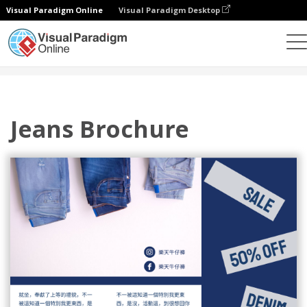
Visual Paradigm Online
Visual Paradigm Desktop
設計
模板
宣傳冊
Jeans Brochure
Jeans Brochure