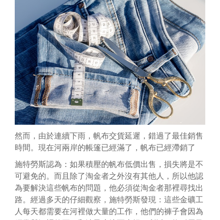
然而，由於連續下雨，帆布交貨延遲，錯過了最佳銷售
時間。現在河兩岸的帳篷已經滿了，帆布已經滯銷了
施特勞斯認為：如果積壓的帆布低價出售，損失將是不
可避免的。而且除了淘金者之外沒有其他人，所以他認
為要解決這些帆布的問題，他必須從淘金者那裡尋找出
路。經過多天的仔細觀察，施特勞斯發現：這些金礦工
人每天都需要在河裡做大量的工作，他們的褲子會因為