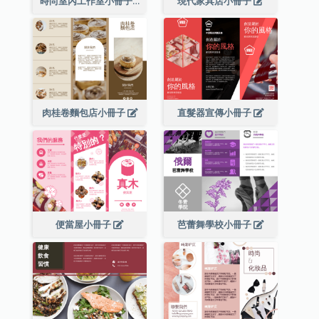
時尚室內工作室小冊子
現代家具店小冊子
肉桂卷麵包店小冊子
直髮器宣傳小冊子
便當屋小冊子
芭蕾舞學校小冊子