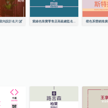
室內設計名片
紫綠色珠寶零售店高級總監名片
橙色系營銷推