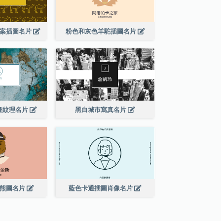
圖案插圖名片
粉色和灰色羊駝插圖名片
畫紋理名片
黑白城市寫真名片
的熊圖名片
藍色卡通插圖肖像名片