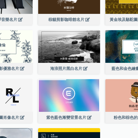
琴音樂名片
棕貓剪影咖啡館名片
黃金埃及駱駝
影優雅名片
海浪照片黑白名片
藍色和金色繪
圖肖像名片
紫色藍色漸變背景名片
粉色和棕色