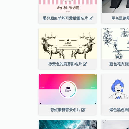
嬰兒粉紅羊駝可愛插圖名片
單色黑鋼
棕黃色的鹿剪影名片
藍色花卉剪
彩虹漸變背景名片
紫色黑色插