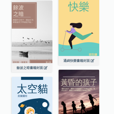
通緝快樂書籍封面
餘波之暗書籍封面