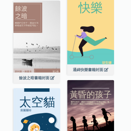
通緝快樂書籍封面
餘波之暗書籍封面