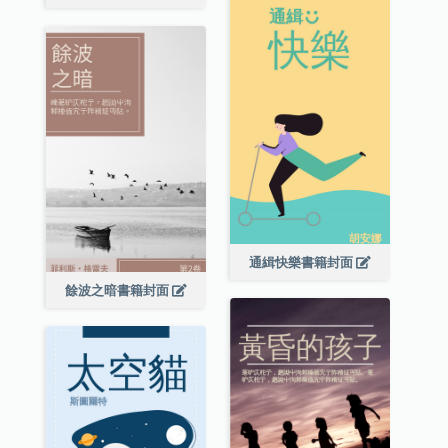
通緝快樂書籍封面
餘波之暗書籍封面