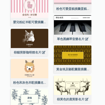
粉色可愛蛋糕插圖蛋糕店名片
嬰兒粉紅羊駝可愛插圖名片
單色黑鋼琴音樂名片
棕貓剪影咖啡館名片
黃金埃及駱駝圖案插圖名片
粉色和灰色羊駝插圖名片
棕黃色的鹿剪影名片