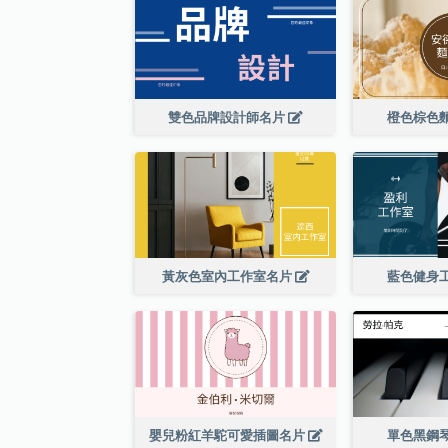
雙色品牌設計師名片
橙色棕色
黃灰色室內工作室名片
藍色健身
嬰兒粉紅羊駝可愛插圖名片
單色黑鋼