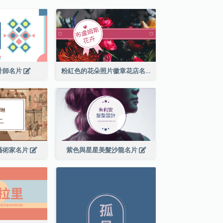
計師名片
粉紅色的花朵照片徽章花店名片
藝術家名片
紫色與星星美髮沙龍名片