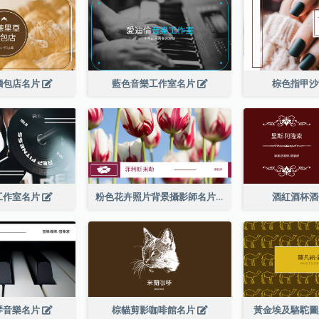
麵包店名片
藍色音樂工作室名片
棕色指甲
工作室名片
粉色花卉照片背景攝影師名片
酒紅酒杯
琴音樂名片
棕貓剪影咖啡館名片
黃金埃及駱駝