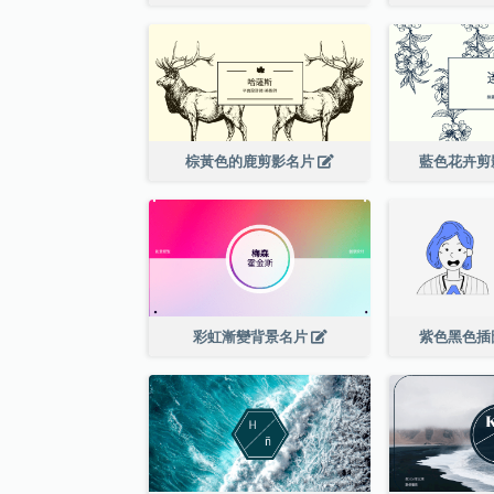
棕黃色的鹿剪影名片
藍色花卉剪
彩虹漸變背景名片
紫色黑色插