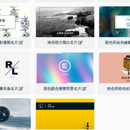
影優雅名片
海浪照片黑白名片
藍色和金色繪
圖肖像名片
紫色藍色漸變背景名片
粉色和棕色