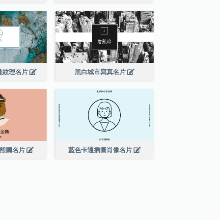
畫紋理名片
黑白城市寫真名片
的熊圖名片
藍色卡通插圖肖像名片