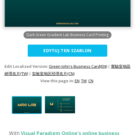
Dark Green Gradient Lab Business Card Printing
EDYTUJ TEN SZABLON
Edit Localized Version:
Green John's Business Card(EN)
|
實驗室地區
經理名片(TW)
|
实验室地区经理名片(CN)
View this page in:
EN
TW
CN
With
Visual Paradigm Online's online business