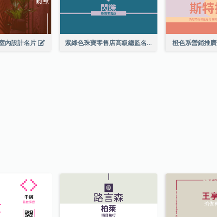
室內設計名片
紫綠色珠寶零售店高級總監名片
橙色系營銷推