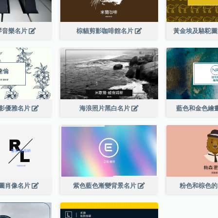
琴音樂名片
棕貓剪影咖啡館名片
黃金埃及駱駝
影優雅名片
海浪照片黑白名片
藍色和金色繪
圖肖像名片
紫色藍色漸變背景名片
粉色和棕色