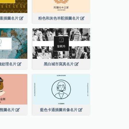
圖案插圖名片
粉色和灰色羊駝插圖名片
畫紋理名片
黑白城市寫真名片
的熊圖名片
藍色卡通插圖肖像名片