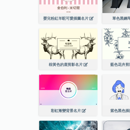
嬰兒粉紅羊駝可愛插圖名片
單色黑鋼
棕黃色的鹿剪影名片
藍色花卉剪
彩虹漸變背景名片
紫色黑色插