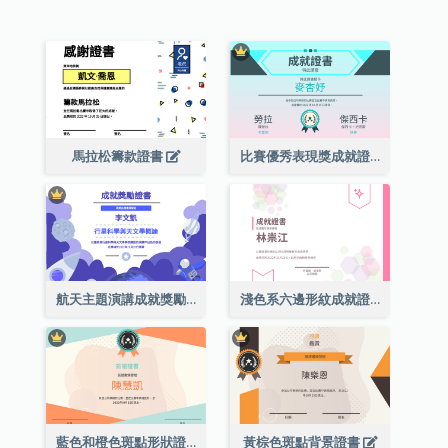
馬拉松籌款證書
比賽優秀表現獎成就證書
航天主題演講成就獎勵證書
淺色系六邊形紋成就證書
藍色和橙色斑點形狀證書
黃棕色斑點背景證書