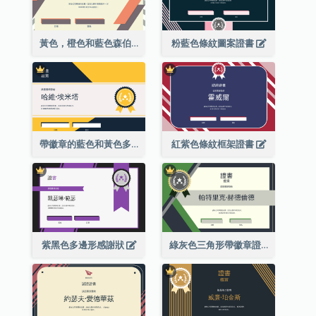
黃色，橙色和藍色森伯斯特證書
粉藍色條紋圖案證書
帶徽章的藍色和黃色多邊形證書
紅紫色條紋框架證書
紫黑色多邊形感謝狀
綠灰色三角形帶徽章證書