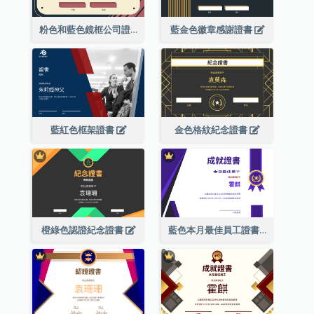
粉色和藍色鏡框公司證書
藍金色徽章感謝證書
藍紅色框架證書
金色格紋紀念證書
橙綠色認證紀念證書
藍色本月最佳員工證書(附標誌)