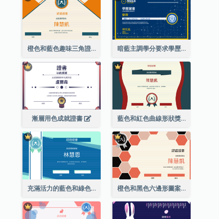
橙色和藍色趣味三角證書
暗藍主調學分要求學歷證書
漸層用色成就證書
藍色和紅色曲線形狀獎證書
充滿活力的藍色和綠色徽章證書
橙色和黑色六邊形圖案證書