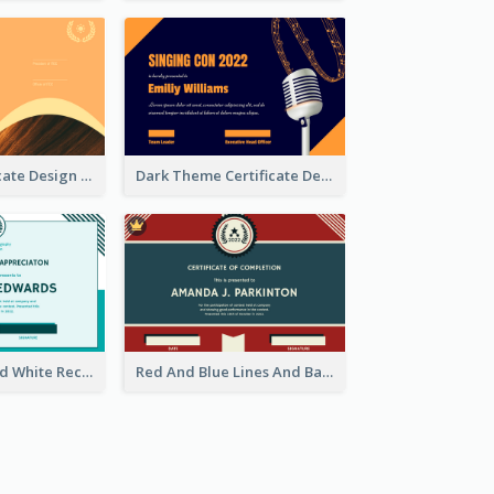
Orange Certificate Design Of Appreciation Of Wood Texture
Dark Theme Certificate Design For Singing Contest
Simple Blue And White Rectangle Certificate
Red And Blue Lines And Badge Completion Certificate