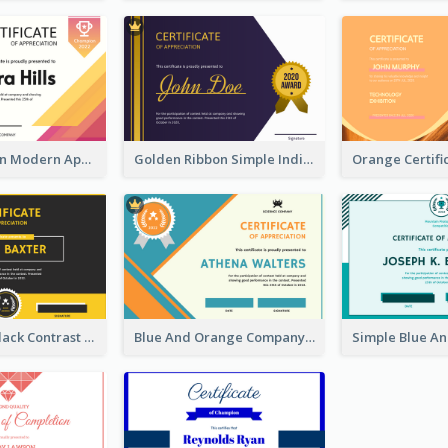
Fancy Crimson Modern Appreciation Certificate Design
Golden Ribbon Simple Indigo Certificate Design
Yellow And Black Contrast Simple Certificate
Blue And Orange Company Triangles With Badge Certificate