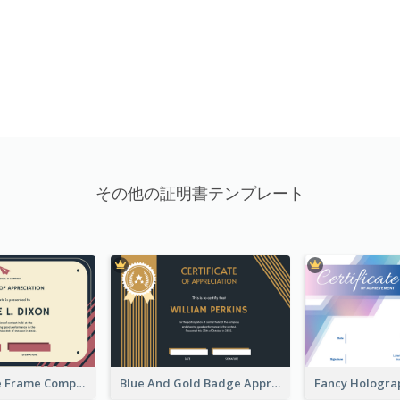
その他の証明書テンプレート
Pink And Blue Frame Company Certificate
Blue And Gold Badge Appreciation Certificate