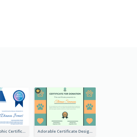
Fancy Holographic Certificate Design Ideas
Adorable Certificate Design Idea For Animal Shelter