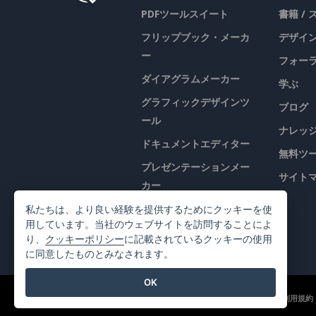
PDFツールスイート
書籍 /
フリップブック・メーカ
デザイン
ー
フォー
ダイアグラムメーカー
学ぶ
グラフィックデザインツ
ブログ
ール
ナレッ
ドキュメントエディター
無料ツ
プレゼンテーションメー
サイト
カー
表計算エディター
私たちは、より良い経験を提供するためにクッキーを使
用しています。当社のウェブサイトを訪問することによ
価格
り、
クッキーポリシー
に記載されているクッキーの使用
に同意したものとみなされます。
OK
©2026 by Visual Paradigm. 全ての権利を有する
利用規約