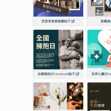
奶昔美食家臉書帖子
瓷畫臉
全國擁抱日Facebook帖子
世界心臟日Fa