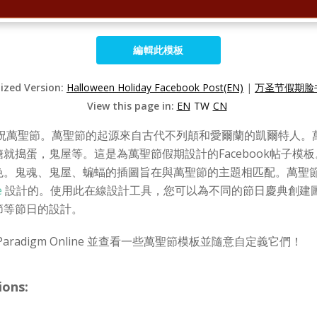
編輯此模板
lized Version:
Halloween Holiday Facebook Post(EN)
|
万圣节假期脸书
View this page in:
EN
TW
CN
 日慶祝萬聖節。萬聖節的起源來自古代不列顛和愛爾蘭的凱爾特人
就搗蛋，鬼屋等。這是為萬聖節假期設計的Facebook帖子模
色。鬼魂、鬼屋、蝙蝠的插圖旨在與萬聖節的主題相匹配。萬聖
e
設計的。使用此在線設計工具，您可以為不同的節日慶典創建
節等節日的設計。
aradigm Online 並查看一些萬聖節模板並隨意自定義它們！
ions: