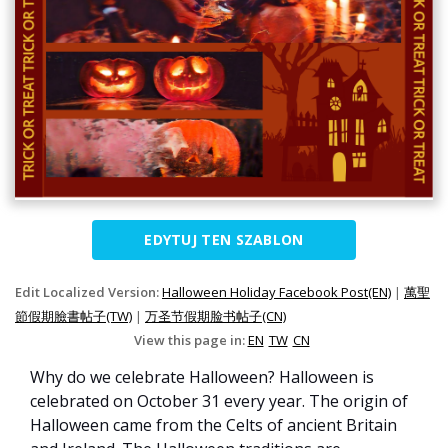
EDYTUJ TEN SZABLON
Edit Localized Version:
Halloween Holiday Facebook Post(EN)
|
萬聖
節假期臉書帖子(TW)
|
万圣节假期脸书帖子(CN)
View this page in:
EN
TW
CN
Why do we celebrate Halloween? Halloween is
celebrated on October 31 every year. The origin of
Halloween came from the Celts of ancient Britain