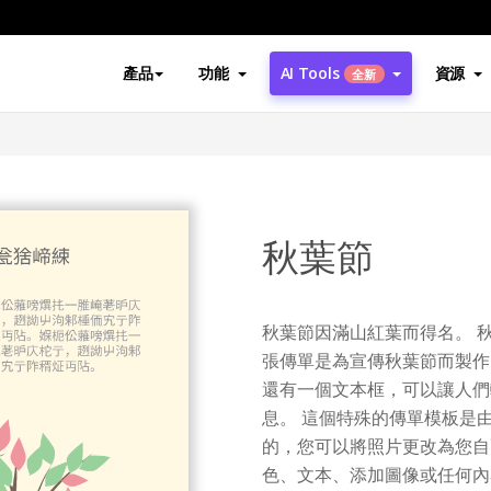
產品
功能
AI Tools
資源
全新
秋葉節
秋葉節因滿山紅葉而得名。 秋
張傳單是為宣傳秋葉節而製作
還有一個文本框，可以讓人們
息。 這個特殊的傳單模板是
的，您可以將照片更改為您自
色、文本、添加圖像或任何內