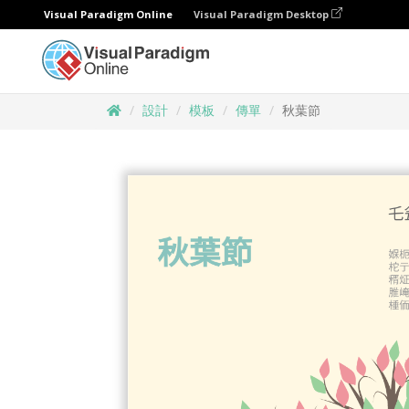
Visual Paradigm Online
Visual Paradigm Desktop
設計
模板
傳單
秋葉節