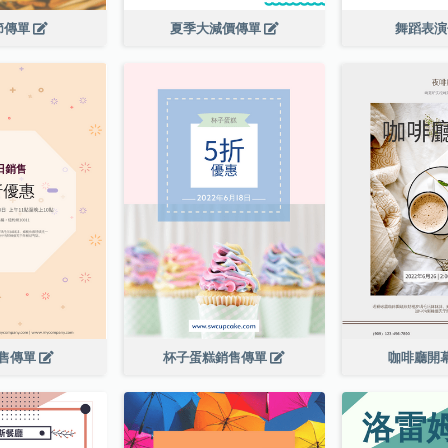
節傳單
夏季大減價傳單
舞蹈表
售傳單
杯子蛋糕銷售傳單
咖啡廳開