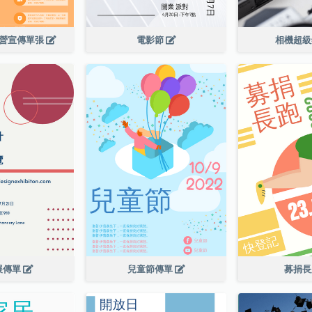
令營宣傳單張
電影節
相機超
展傳單
兒童節傳單
募捐