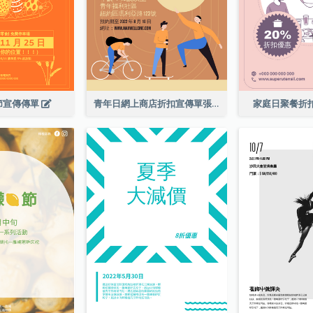
節宣傳傳單
青年日網上商店折扣宣傳單張
家庭日聚餐折