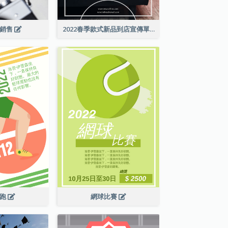
級銷售
2022春季款式新品到店宣傳單張
長跑
網球比賽