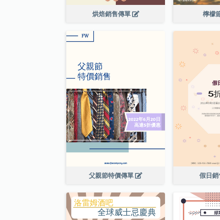
烘焙銷售傳單
檸檬
父親節特價傳單
假日銷