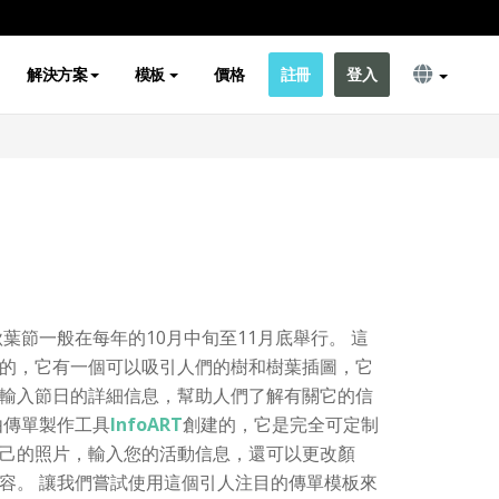
解決方案
模板
價格
註冊
登入
葉節一般在每年的10月中旬至11月底舉行。 這
的，它有一個可以吸引人們的樹和樹葉插圖，它
輸入節日的詳細信息，幫助人們了解有關它的信
由傳單製作工具
InfoART
創建的，它是完全可定制
己的照片，輸入您的活動信息，還可以更改顏
容。 讓我們嘗試使用這個引人注目的傳單模板來