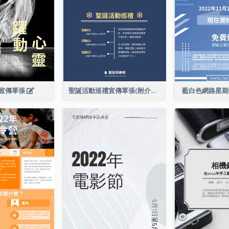
宣傳單張
聖誕活動巡禮宣傳單張(附介紹)
藍白色網路星