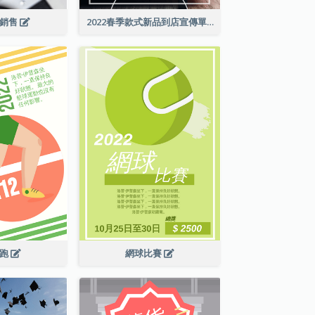
級銷售
2022春季款式新品到店宣傳單張
長跑
網球比賽