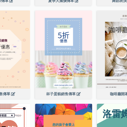
節傳單
夏季大減價傳單
舞蹈表
售傳單
杯子蛋糕銷售傳單
咖啡廳開