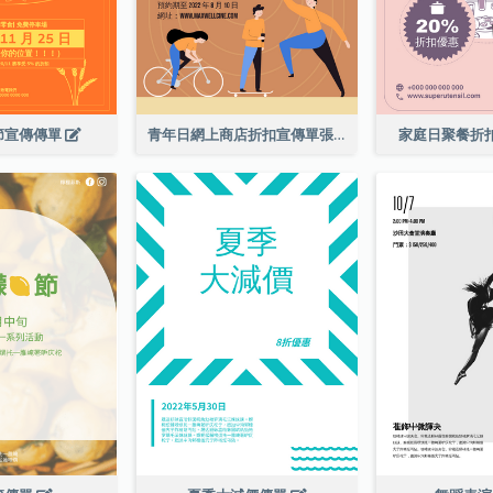
節宣傳傳單
青年日網上商店折扣宣傳單張
家庭日聚餐折