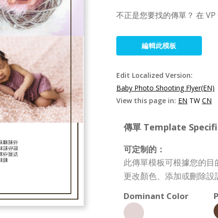
不正是您要找的傳單？ 在 VP
編輯此模板
Edit Localized Version:
Baby Photo Shooting Flyer(EN)
View this page in:
EN
TW
CN
傳單 Template Specifi
可定制的：
此傳單模板可根據您的目
更改顏色、添加或刪除設
Dominant Color
P