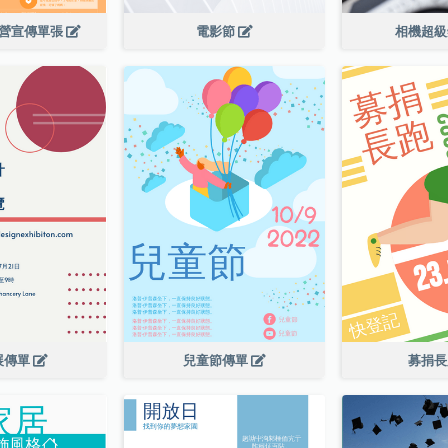
令營宣傳單張
電影節
相機超
展傳單
兒童節傳單
募捐