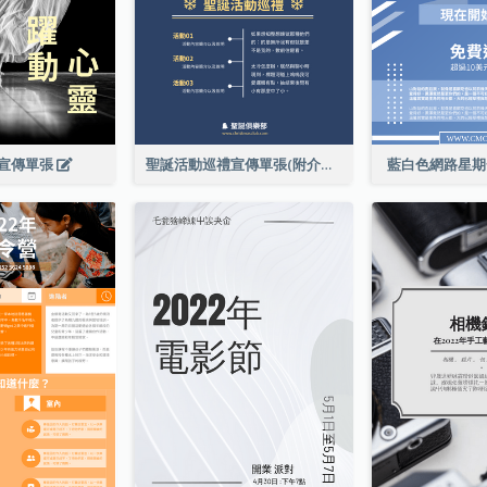
宣傳單張
聖誕活動巡禮宣傳單張(附介紹)
藍白色網路星