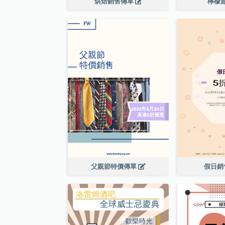
烘焙銷售傳單
檸檬
父親節特價傳單
假日銷