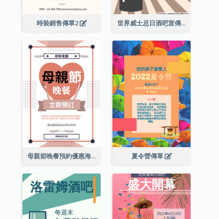
時裝銷售傳單2
世界威士忌日酒吧宣傳傳單
母親節晚餐預約優惠海報
夏令營傳單