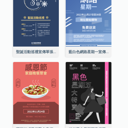
聖誕活動巡禮宣傳單張(附介紹)
藍白色網路星期一宣傳單張