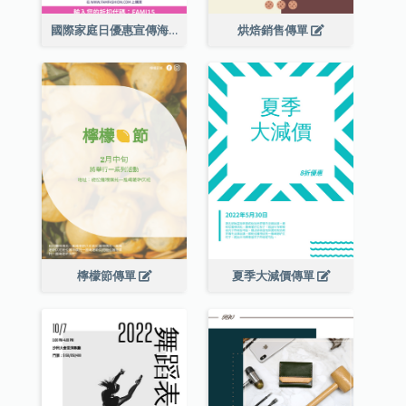
國際家庭日優惠宣傳海報
烘焙銷售傳單
檸檬節傳單
夏季大減價傳單