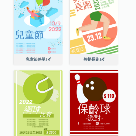
兒童節傳單
募捐長跑