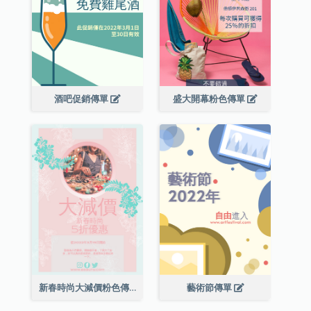
酒吧促銷傳單
盛大開幕粉色傳單
新春時尚大減價粉色傳單
藝術節傳單