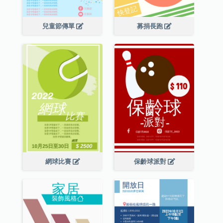
兒童節傳單
募捐長跑
網球比賽
保齡球派對