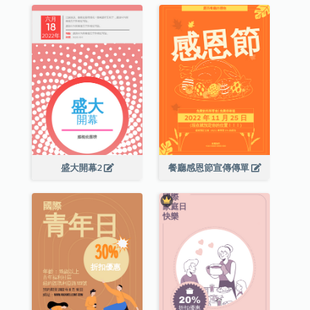
盛大開幕2
餐廳感恩節宣傳傳單