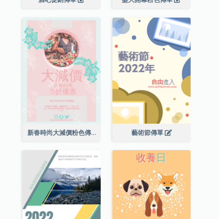
新春時尚大減價粉色傳單
藝術節傳單