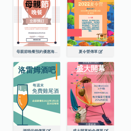
母親節晚餐預約優惠海報
夏令營傳單
酒吧促銷傳單
盛大開幕粉色傳單