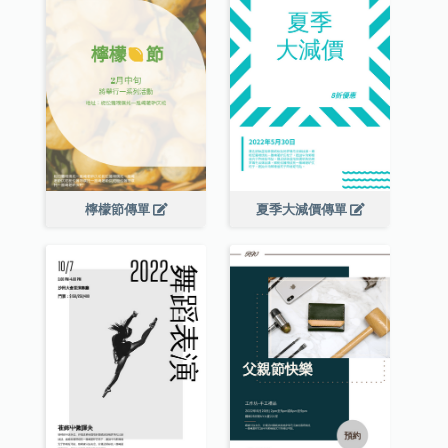
檸檬節傳單
夏季大減價傳單