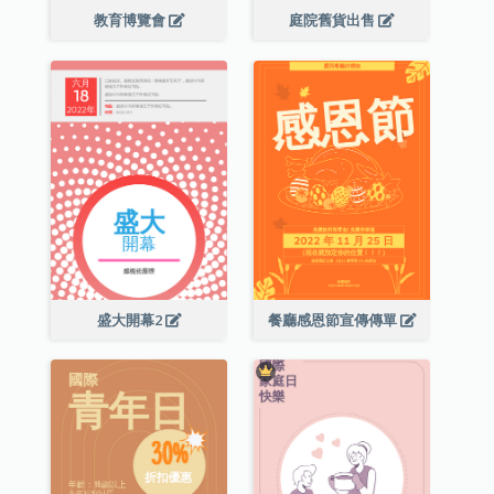
教育博覽會
庭院舊貨出售
盛大開幕2
餐廳感恩節宣傳傳單