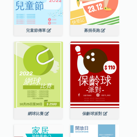
兒童節傳單
募捐長跑
網球比賽
保齡球派對