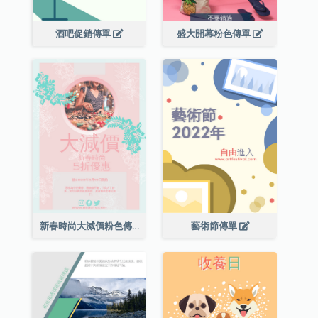
酒吧促銷傳單
盛大開幕粉色傳單
新春時尚大減價粉色傳單
藝術節傳單