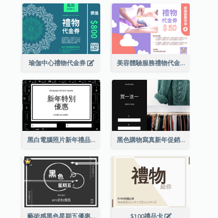
瑜伽中心禮物代金券
美容體驗服務禮物代金券
黑白電腦照片新年禮品卡
黑色購物寫真新年促銷禮品卡
藝術感黑色星期五優惠券
$100禮品卡