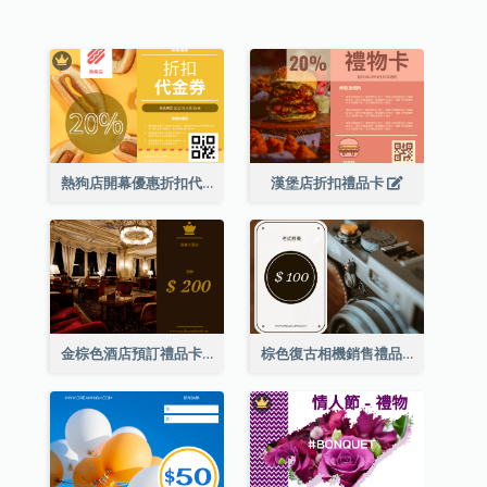
熱狗店開幕優惠折扣代金券
漢堡店折扣禮品卡
金棕色酒店預訂禮品卡
棕色復古相機銷售禮品卡