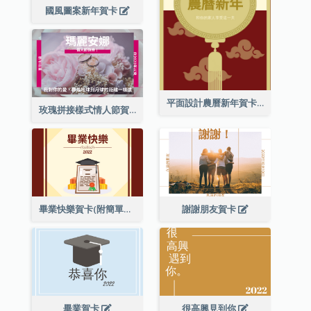
國風圖案新年賀卡
平面設計農曆新年賀卡與裝飾
玫瑰拼接樣式情人節賀卡
畢業快樂賀卡(附簡單配圖)
謝謝朋友賀卡
畢業賀卡
很高興見到你