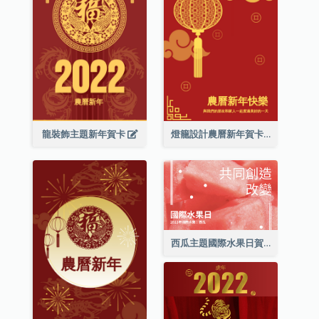
龍裝飾主題新年賀卡
燈籠設計農曆新年賀卡
西瓜主題國際水果日賀卡