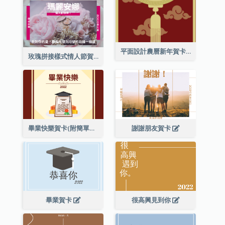
平面設計農曆新年賀卡與裝飾
玫瑰拼接樣式情人節賀卡
畢業快樂賀卡(附簡單配圖)
謝謝朋友賀卡
畢業賀卡
很高興見到你