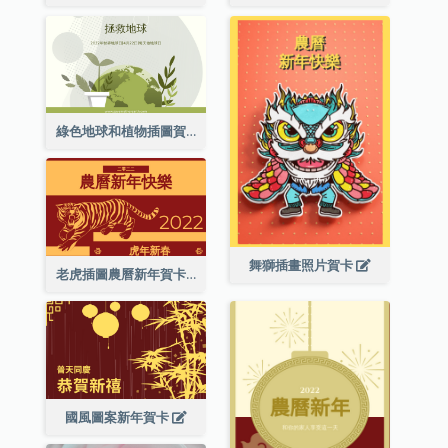
綠色地球和植物插圖賀卡
舞獅插畫照片賀卡
老虎插圖農曆新年賀卡
國風圖案新年賀卡