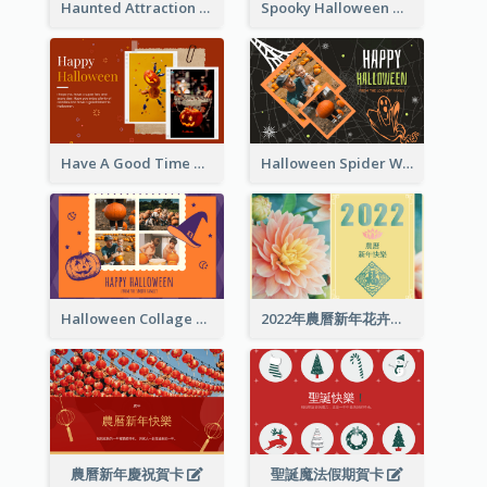
Haunted Attraction Themed Halloween Card
Spooky Halloween Greeting Card
Have A Good Time This Halloween Greeting Card
Halloween Spider Web Greeting Card
Halloween Collage Greeting Card
2022年農曆新年花卉照片賀卡
農曆新年慶祝賀卡
聖誕魔法假期賀卡