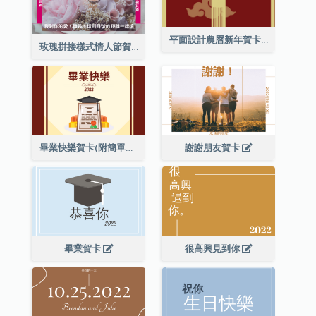
平面設計農曆新年賀卡與裝飾
玫瑰拼接樣式情人節賀卡
畢業快樂賀卡(附簡單配圖)
謝謝朋友賀卡
畢業賀卡
很高興見到你