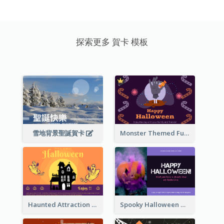
探索更多 賀卡 模板
雪地背景聖誕賀卡
Monster Themed Fun Halloween Greeting Card
Haunted Attraction Themed Halloween Card
Spooky Halloween Greeting Card