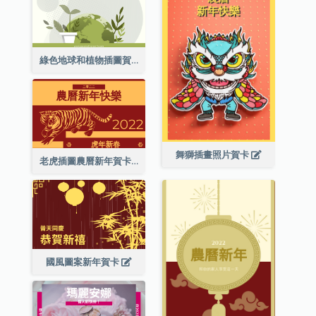
綠色地球和植物插圖賀卡
舞獅插畫照片賀卡
老虎插圖農曆新年賀卡
國風圖案新年賀卡