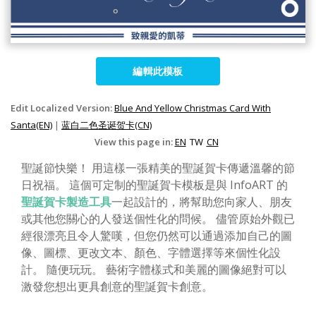
編輯此模板
Edit Localized Version:
Blue And Yellow Christmas Card With
Santa(EN)
|
蓝白二色圣诞贺卡(CN)
View this page in:
EN
TW
CN
聖誕節快樂！ 用這樣一張精美的聖誕賀卡傳遞溫馨的節
日祝福。 這個可定制的聖誕賀卡模板是與 InfoART 的
聖誕賀卡製造工具
一起設計的，將幫助您向家人、朋友
或其他您關心的人發送個性化的問候。 儘管原始外觀已
經很漂亮且令人驚嘆，但您仍然可以通過添加自己的圖
像、圖標、更改文本、顏色、字體選擇等來個性化設
計。 隨便玩玩。 藝術字體樣式和美麗的圖像絕對可以
激發您想出更具創意的聖誕賀卡創意。