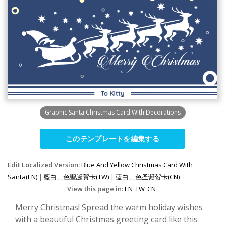
Graphic Santa Christmas Card With Decorations
このテンプレートを編集する
Edit Localized Version:
Blue And Yellow Christmas Card With
Santa(EN)
|
藍白二色聖誕賀卡(TW)
|
蓝白二色圣诞贺卡(CN)
View this page in:
EN
TW
CN
Merry Christmas! Spread the warm holiday wishes
with a beautiful Christmas greeting card like this