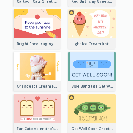
Cartoon Cats Greeting Card For Great Performance
Red Birthday Greeting Card
Bright Encouraging Greeting Card
Light Ice Cream Just Because Greeting Card
Orange Ice Cream Fun Greeting Card
Blue Bandage Get Well Soon Card
Fun Cute Valentine's Day Celebration Card
Get Well Soon Greeting Card