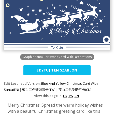
Graphic Santa Christmas Card With Decorations
EDYTUJ TEN SZABLON
Edit Localized Version:
Blue And Yellow Christmas Card With
Santa(EN)
|
藍白二色聖誕賀卡(TW)
|
蓝白二色圣诞贺卡(CN)
View this page in:
EN
TW
CN
Merry Christmas! Spread the warm holiday wishes
with a beautiful Christmas greeting card like this