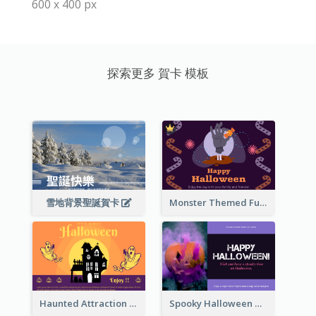
600 x 400 px
探索更多 賀卡 模板
雪地背景聖誕賀卡
Monster Themed Fun Halloween Greeting Card
Haunted Attraction Themed Halloween Card
Spooky Halloween Greeting Card