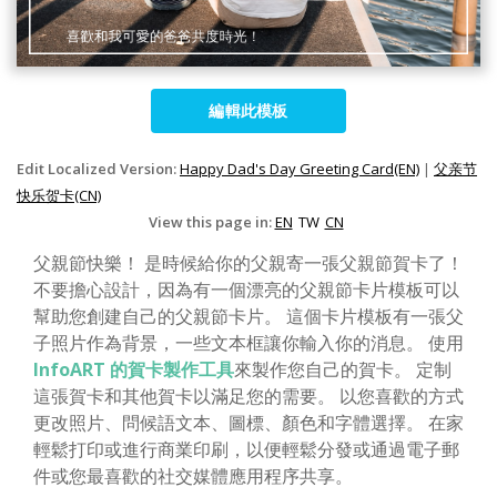
編輯此模板
Edit Localized Version:
Happy Dad's Day Greeting Card(EN)
|
父亲节
快乐贺卡(CN)
View this page in:
EN
TW
CN
父親節快樂！ 是時候給你的父親寄一張父親節賀卡了！
不要擔心設計，因為有一個漂亮的父親節卡片模板可以
幫助您創建自己的父親節卡片。 這個卡片模板有一張父
子照片作為背景，一些文本框讓你輸入你的消息。 使用
InfoART 的賀卡製作工具
來製作您自己的賀卡。 定制
這張賀卡和其他賀卡以滿足您的需要。 以您喜歡的方式
更改照片、問候語文本、圖標、顏色和字體選擇。 在家
輕鬆打印或進行商業印刷，以便輕鬆分發或通過電子郵
件或您最喜歡的社交媒體應用程序共享。