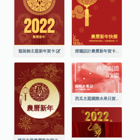
龍裝飾主題新年賀卡
燈籠設計農曆新年賀卡
西瓜主題國際水果日賀卡