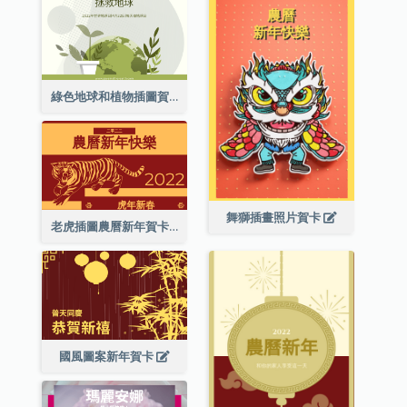
綠色地球和植物插圖賀卡
舞獅插畫照片賀卡
老虎插圖農曆新年賀卡
國風圖案新年賀卡