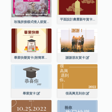
平面設計農曆新年賀卡與裝飾
玫瑰拼接樣式情人節賀卡
畢業快樂賀卡(附簡單配圖)
謝謝朋友賀卡
畢業賀卡
很高興見到你