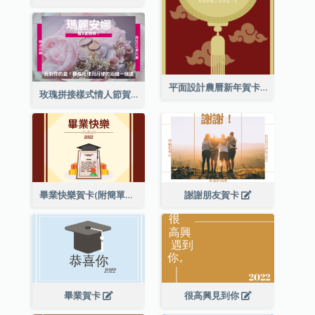
平面設計農曆新年賀卡與裝飾
玫瑰拼接樣式情人節賀卡
畢業快樂賀卡(附簡單配圖)
謝謝朋友賀卡
畢業賀卡
很高興見到你