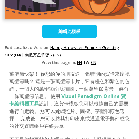
編輯此模板
Edit Localized Version:
Happy Halloween Pumpkin Greeting
Card(EN)
|
南瓜万圣节贺卡(CN)
View this page in:
EN
TW
CN
萬聖節快樂！ 你想給你的朋友送一張特別的賀卡來慶祝
萬聖節嗎？ 這是一張萬聖節卡片，它有橙色和紫色的色
調，一個大的萬聖節南瓜插圖，一個萬聖節背景，還有
一條萬聖節信息。 使用
Visual Paradigm Online 賀
卡編輯器工具
設計，這賀卡模板您可以根據自己的需要
進行自定義。 您可以編輯照片、圖標、字體和顏色選
擇。 完成後，您可以將其打印出來或通過電子郵件或您
的社交媒體帳戶在線共享。