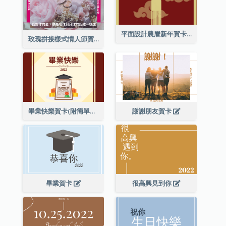
平面設計農曆新年賀卡與裝飾
玫瑰拼接樣式情人節賀卡
畢業快樂賀卡(附簡單配圖)
謝謝朋友賀卡
畢業賀卡
很高興見到你