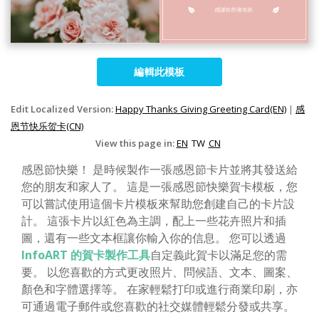
編輯此模板
Edit Localized Version:
Happy Thanks Giving Greeting Card(EN)
|
感
恩节快乐贺卡(CN)
View this page in:
EN
TW
CN
感恩節快樂！ 是時候製作一張感恩節卡片並將其發送給
您的朋友和家人了。 這是一張感恩節快樂賀卡模板，您
可以嘗試使用這個卡片模板來幫助您創建自己的卡片設
計。 這張卡片以紅色為主調，配上一些花卉照片和插
圖，還有一些文本框讓你輸入你的信息。 您可以透過
InfoART 的賀卡製作工具
自定義此賀卡以滿足您的需
要。 以您喜歡的方式更改照片、問候語、文本、圖案、
顏色和字體選擇等。 在家輕鬆打印或進行商業印刷，亦
可通過電子郵件或您喜歡的社交媒體輕鬆分發或共享。