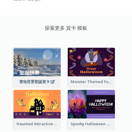
探索更多 賀卡 模板
雪地背景聖誕賀卡
Monster Themed Fun Halloween Greeting Card
Haunted Attraction Themed Halloween Card
Spooky Halloween Greeting Card