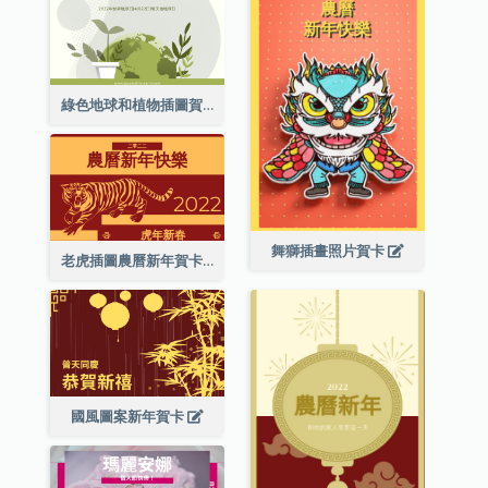
綠色地球和植物插圖賀卡
舞獅插畫照片賀卡
老虎插圖農曆新年賀卡
國風圖案新年賀卡