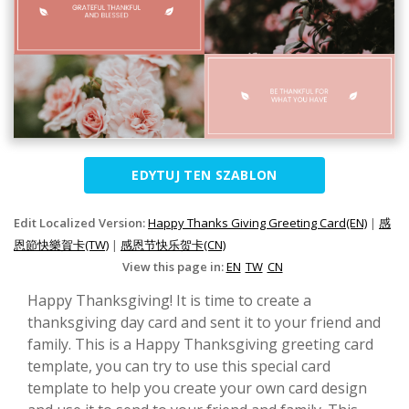
EDYTUJ TEN SZABLON
Edit Localized Version:
Happy Thanks Giving Greeting Card(EN)
|
感
恩節快樂賀卡(TW)
|
感恩节快乐贺卡(CN)
View this page in:
EN
TW
CN
Happy Thanksgiving! It is time to create a
thanksgiving day card and sent it to your friend and
family. This is a Happy Thanksgiving greeting card
template, you can try to use this special card
template to help you create your own card design