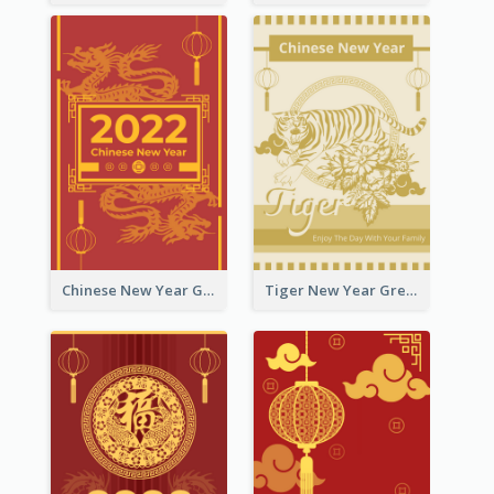
Chinese New Year Greeting Card With Graphic Decorations
Tiger New Year Greeting Card With Decorations