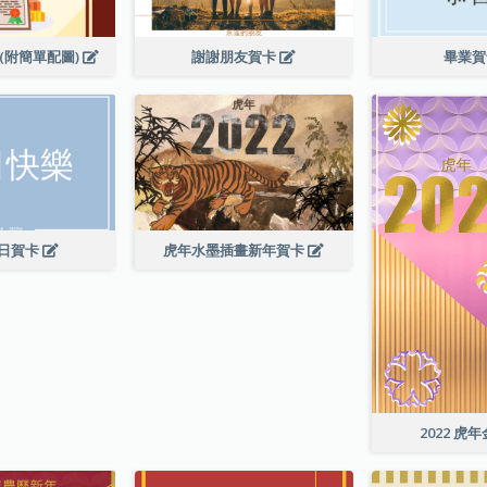
(附簡單配圖)
謝謝朋友賀卡
畢業
日賀卡
虎年水墨插畫新年賀卡
2022 虎