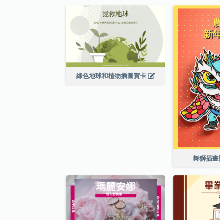
綠色地球和植物插圖賀卡
舞獅插畫