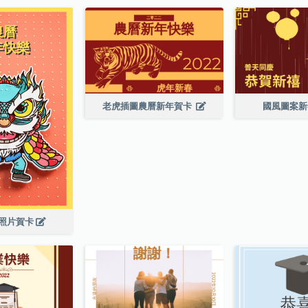
老虎插圖農曆新年賀卡
國風圖案
照片賀卡