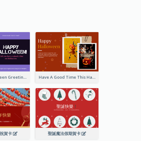
Spooky Halloween Greeting Card
Have A Good Time This Halloween Greeting Card
慶祝賀卡
聖誕魔法假期賀卡