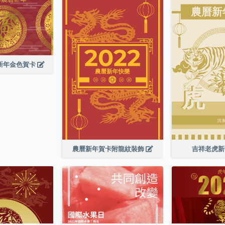
曆新年金色賀卡
農曆新年賀卡附龍紋裝飾
吉祥老虎