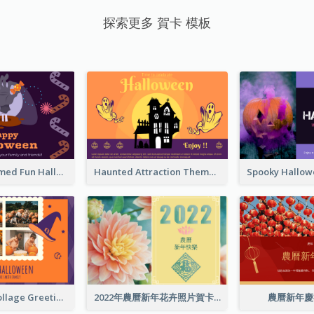
探索更多 賀卡 模板
Monster Themed Fun Halloween Greeting Card
Haunted Attraction Themed Halloween Card
Halloween Collage Greeting Card
2022年農曆新年花卉照片賀卡
農曆新年