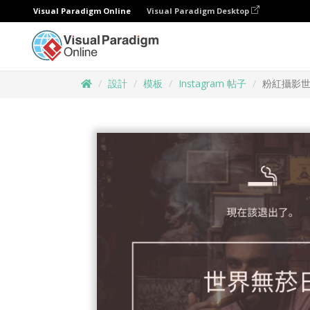
Visual Paradigm Online
Visual Paradigm Desktop
設計
模板
Instagram 帖子
粉紅攝影世界