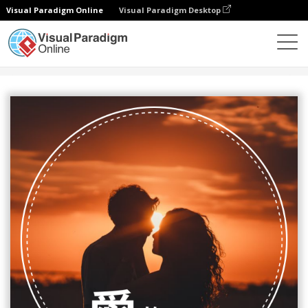
Visual Paradigm Online
Visual Paradigm Desktop
設計
模板
Instagram 帖子
愛情主題Instagram帖子