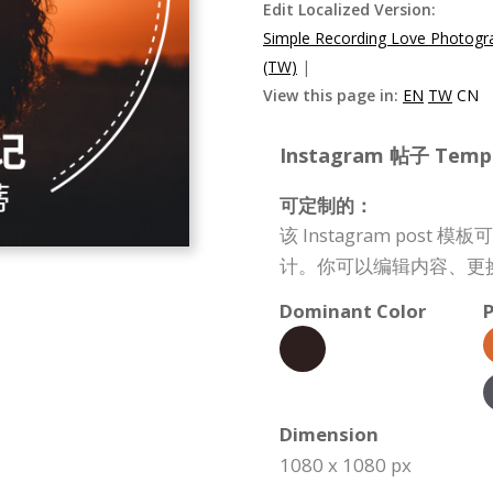
Edit Localized Version:
Simple Recording Love Photogr
(TW)
|
View this page in:
EN
TW
CN
Instagram 帖子 Templa
可定制的：
该 Instagram po
计。你可以编辑内容、更
Dominant Color
P
Dimension
1080 x 1080 px