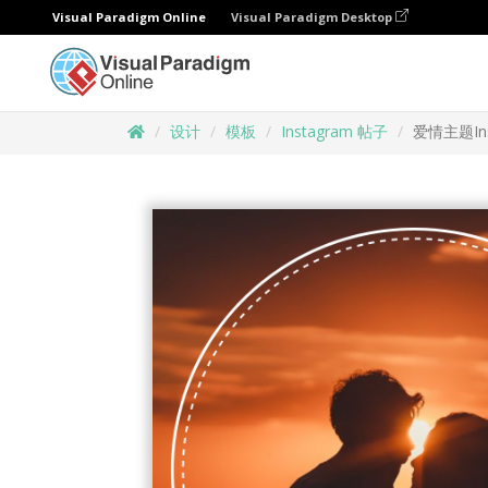
Visual Paradigm Online
Visual Paradigm Desktop
设计
模板
Instagram 帖子
爱情主题In