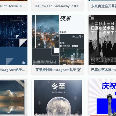
Halloween Haunt House Instagram Post
Halloween Giveaway Instagram Post
技术发展会议Instagram帖子
夜景摄影展Instagram贴子