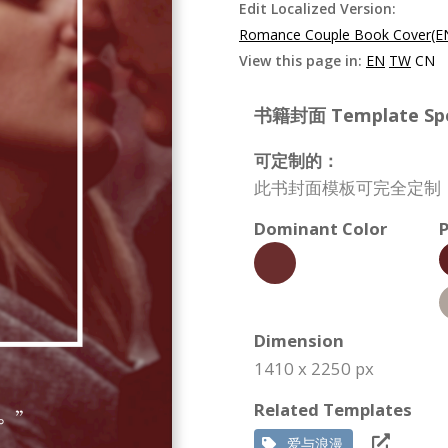
Edit Localized Version:
Romance Couple Book Cover(E
View this page in:
EN
TW
CN
书籍封面 Template Spec
可定制的：
此书封面模板可完全定制
Dominant Color
P
Dimension
1410 x 2250 px
Related Templates
爱与浪漫