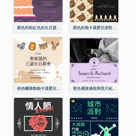
紫色和粉紅色的生日蛋糕插圖聚會請柬
黑色的熊卡通嬰兒派對請柬
棕色蠟筆動物卡通嬰兒生日邀請
紫色優雅邊框與照片結婚請柬