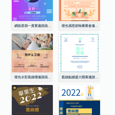
網路星期一貴賓邀請函
橙色感恩節晚餐聚會邀請函
橙色水彩風婚禮邀請函
藍綠點綴盛大開幕邀請函