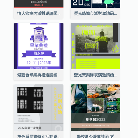
情人節室內派對邀請函
螢光綠城市派對邀請函
紫藍色畢業典禮邀請函
螢光黃樂隊表演邀請函
灰色系展覽特別活動邀請函
學校夏令營邀請函