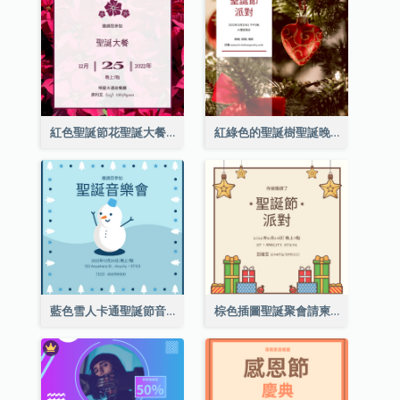
紅色聖誕節花聖誕大餐請柬
紅綠色的聖誕樹聖誕晚會邀請函
藍色雪人卡通聖誕節音樂會邀請
棕色插圖聖誕聚會請柬