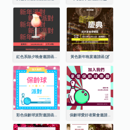
紅色系除夕晚會邀請函
黃色新年晚宴邀請函
彩色保齡球派對邀請函
保齡球愛好者聚會邀請函