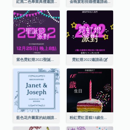
紅黑二色畢業典禮邀請函
金晚宴彩排婚禮邀請函
紫色霓虹燈2022聖誕晚會邀請函
霓虹燈2022邀請函
藍色花卉圖案的結婚請柬
粉紅霓虹蛋糕18歲生日請柬