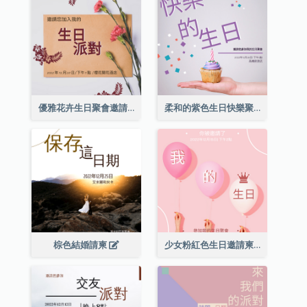
優雅花卉生日聚會邀請函
柔和的紫色生日快樂聚會請柬
棕色結婚請柬
少女粉紅色生日邀請柬