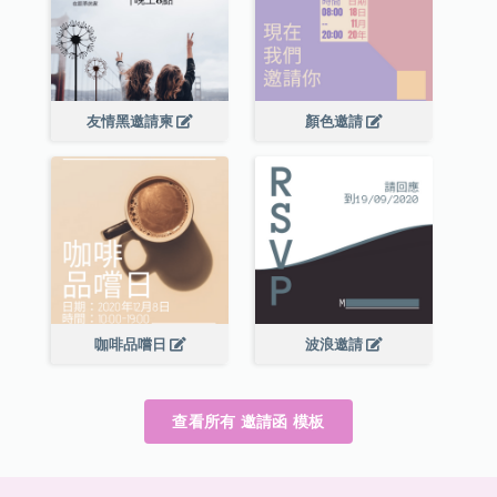
友情黑邀請柬
顏色邀請
咖啡品嚐日
波浪邀請
查看所有 邀請函 模板