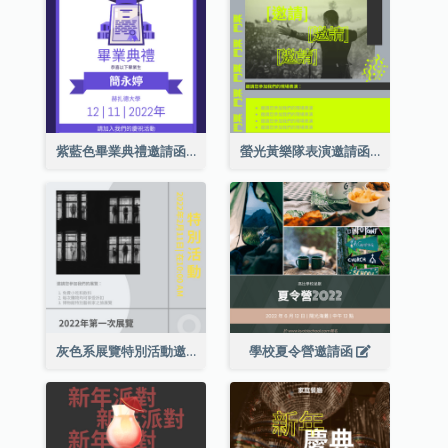
紫藍色畢業典禮邀請函
螢光黃樂隊表演邀請函
灰色系展覽特別活動邀請函
學校夏令營邀請函