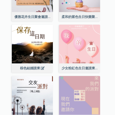
優雅花卉生日聚會邀請函
柔和的紫色生日快樂聚會請柬
棕色結婚請柬
少女粉紅色生日邀請柬