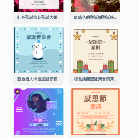
紅色聖誕節花聖誕大餐請柬
紅綠色的聖誕樹聖誕晚會邀請函
藍色雪人卡通聖誕節音樂會邀請
棕色插圖聖誕聚會請柬