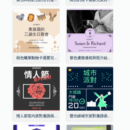
棕色蠟筆動物卡通嬰兒生日邀請
紫色優雅邊框與照片結婚請柬
情人節室內派對邀請函
螢光綠城市派對邀請函