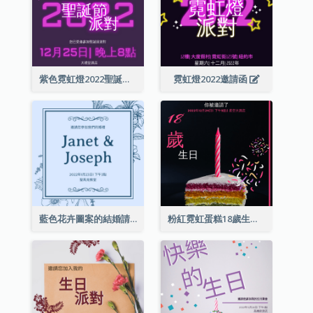
紫色霓虹燈2022聖誕晚會邀請函
霓虹燈2022邀請函
藍色花卉圖案的結婚請柬
粉紅霓虹蛋糕18歲生日請柬