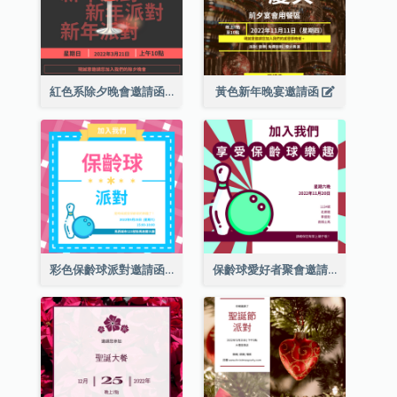
紅色系除夕晚會邀請函
黃色新年晚宴邀請函
彩色保齡球派對邀請函
保齡球愛好者聚會邀請函