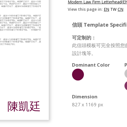
Modern Law Firm Letterhead(E
View this page in:
EN
TW
CN
信頭 Template Specifi
可定制的：
此信頭模板可完全按照您
設計塊等。
Dominant Color
P
Dimension
827 x 1169 px