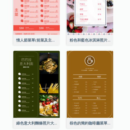
情人節菜單(前菜及主菜)
粉色和藍色冰淇淋照片甜點菜單
綠色意大利麵條照片大餐廳菜單
棕色的簡約咖啡廳菜單