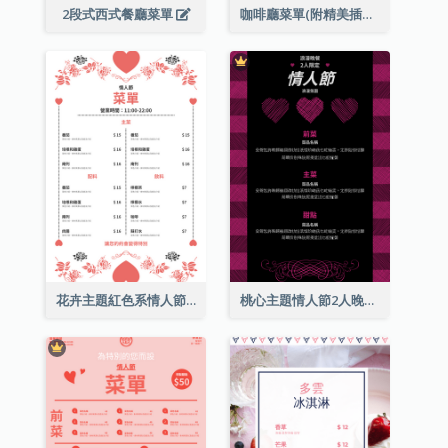
2段式西式餐廳菜單
咖啡廳菜單(附精美插圖)
花卉主題紅色系情人節菜單
桃心主題情人節2人晚餐菜單