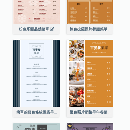
粉色系甜品點菜單
棕色披薩照片餐廳菜單
簡單的藍色條紋圖案早午餐菜單
橙色照片網格早午餐菜單