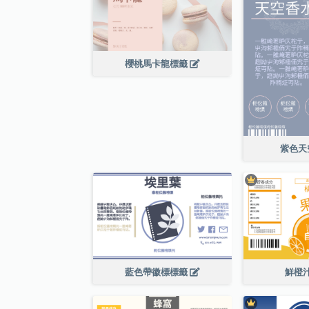
櫻桃馬卡龍標籤
紫色天
藍色帶徽標標籤
鮮橙