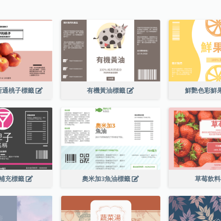
斯通桃子標籤
有機黃油標籤
鮮艷色彩鮮
補充標籤
奧米加3魚油標籤
草莓飲