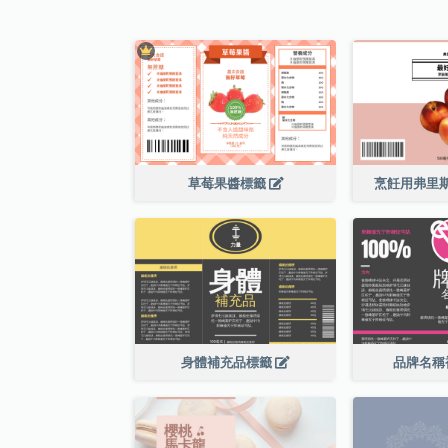
草莓果醬標籤
烹飪用弗里
身體補充品標籤
品牌名稱