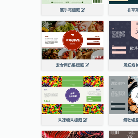
護手霜標籤
香草
煮食用奶酪標籤
蛋糕粉
果凍糖果標籤
餅乾罐