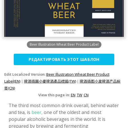
Beer Illustration Wheat Beer Product Label
РЕДАКТИРОВАТЬ ЭТОТ ШАБЛОН
Edit Localized Version:
Beer Illustration Wheat Beer Product
Label(EN)
|
啤酒插圖小麥啤酒產品標籤(TW)
|
啤酒插图小麦啤酒产品标
签(CN)
View this page in:
EN
TW
CN
The third most common drink overall, behind water
and tea, is
beer,
one of the oldest and most
popular alcoholic beverages in the world. It is
prepared by brewing and fermenting