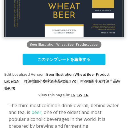
Beer Illustration Wheat Beer Product Label
このテンプレートを編集する
Edit Localized Version:
Beer Illustration Wheat Beer Product
Label(EN)
|
啤酒插圖小麥啤酒產品標籤(TW)
|
啤酒插图小麦啤酒产品标
签(CN)
View this page in:
EN
TW
CN
The third most common drink overall, behind water
and tea, is
beer,
one of the oldest and most
popular alcoholic beverages in the world. It is
prepared by brewing and fermenting