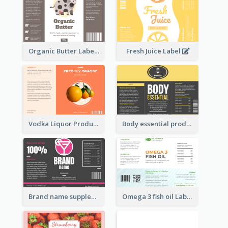
Organic Butter Label
Fresh Juice Label
Vodka Liquor Product Label
Body essential product label
Brand name supplement Label
Omega 3 fish oil Label