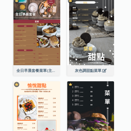
全日早晨套餐菜單(主食及餐飲)
灰色調甜點菜單