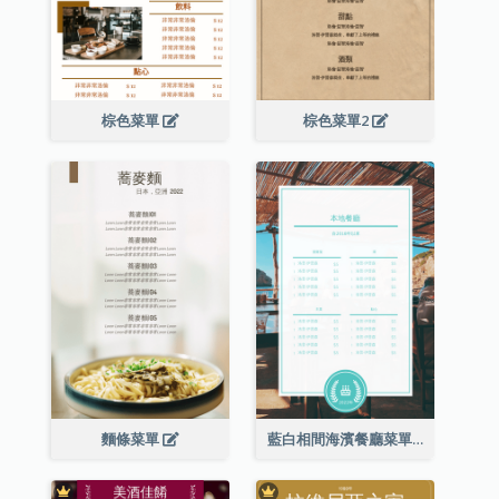
棕色菜單
棕色菜單2
麵條菜單
藍白相間海濱餐廳菜單