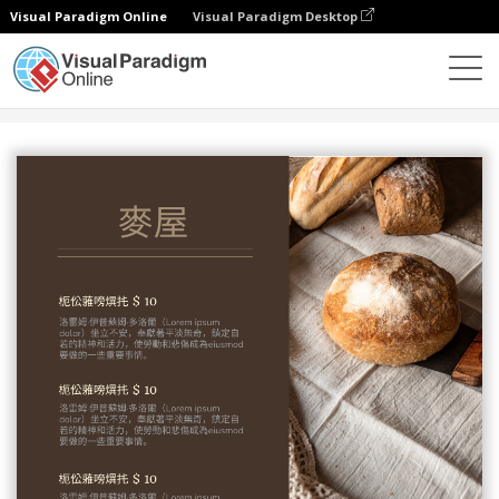
Visual Paradigm Online
Visual Paradigm Desktop
設計
模板
菜單
麵包菜單