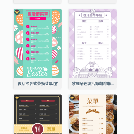
復活節各式茶類菜單
紫羅蘭色復活節咖啡廳菜單