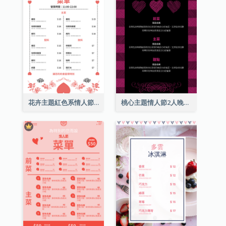
花卉主題紅色系情人節菜單
桃心主題情人節2人晚餐菜單