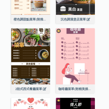
橙色調甜點菜單(附推薦款式圖片)
沉色調漢堡店菜單
2段式西式餐廳菜單
咖啡廳菜單(附精美插圖)