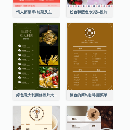
情人節菜單(前菜及主菜)
粉色和藍色冰淇淋照片甜點菜單
綠色意大利麵條照片大餐廳菜單
棕色的簡約咖啡廳菜單