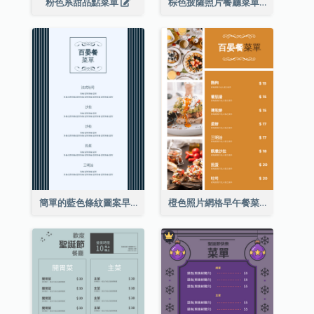
粉色系甜品點菜單
棕色披薩照片餐廳菜單
簡單的藍色條紋圖案早午餐菜單
橙色照片網格早午餐菜單