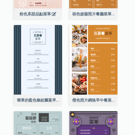
粉色系甜品點菜單
棕色披薩照片餐廳菜單
簡單的藍色條紋圖案早午餐菜單
橙色照片網格早午餐菜單