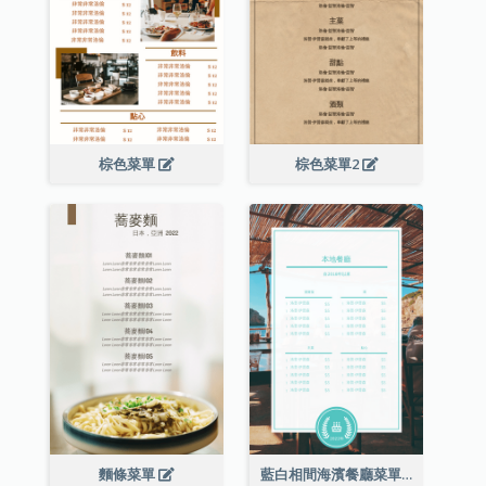
棕色菜單
棕色菜單2
麵條菜單
藍白相間海濱餐廳菜單