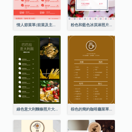
情人節菜單(前菜及主菜)
粉色和藍色冰淇淋照片甜點菜單
綠色意大利麵條照片大餐廳菜單
棕色的簡約咖啡廳菜單