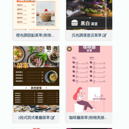
橙色調甜點菜單(附推薦款式圖片)
沉色調漢堡店菜單
2段式西式餐廳菜單
咖啡廳菜單(附精美插圖)