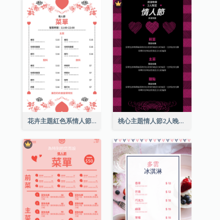
花卉主題紅色系情人節菜單
桃心主題情人節2人晚餐菜單