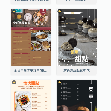
全日早晨套餐菜單(主食及餐飲)
灰色調甜點菜單