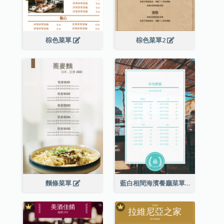
棕色菜單
棕色菜單2
麵條菜單
藍白相間海濱餐廳菜單