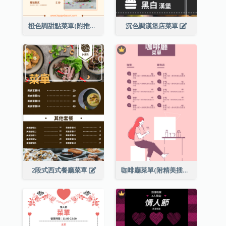
橙色調甜點菜單(附推薦款式圖片)
沉色調漢堡店菜單
2段式西式餐廳菜單
咖啡廳菜單(附精美插圖)