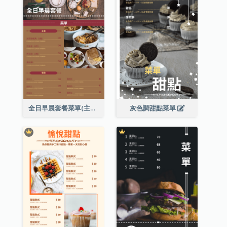
全日早晨套餐菜單(主食及餐飲)
灰色調甜點菜單