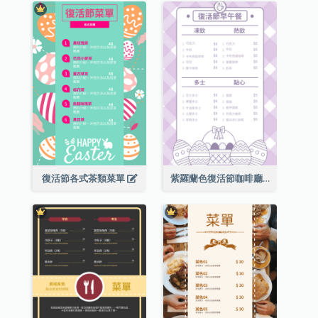
復活節各式茶類菜單
紫羅蘭色復活節咖啡廳菜單