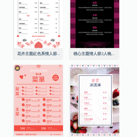
花卉主題紅色系情人節菜單
桃心主題情人節2人晚餐菜單