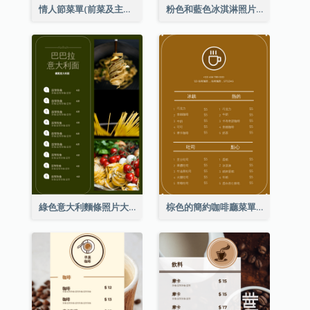
情人節菜單(前菜及主菜)
粉色和藍色冰淇淋照片甜點菜單
綠色意大利麵條照片大餐廳菜單
棕色的簡約咖啡廳菜單