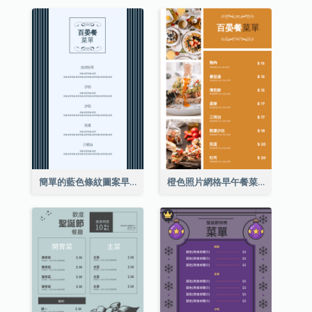
簡單的藍色條紋圖案早午餐菜單
橙色照片網格早午餐菜單