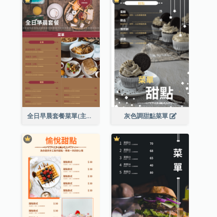
全日早晨套餐菜單(主食及餐飲)
灰色調甜點菜單