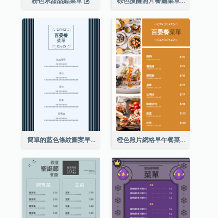
粉色系甜品點菜單
棕色披薩照片餐廳菜單
簡單的藍色條紋圖案早午餐菜單
橙色照片網格早午餐菜單