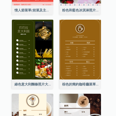
情人節菜單(前菜及主菜)
粉色和藍色冰淇淋照片甜點菜單
綠色意大利麵條照片大餐廳菜單
棕色的簡約咖啡廳菜單