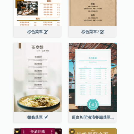
棕色菜單
棕色菜單2
麵條菜單
藍白相間海濱餐廳菜單