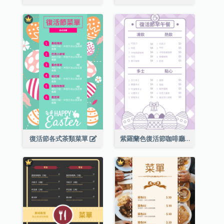
復活節各式茶類菜單
紫羅蘭色復活節咖啡廳菜單