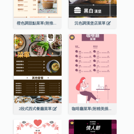
橙色調甜點菜單(附推薦款式圖片)
沉色調漢堡店菜單
2段式西式餐廳菜單
咖啡廳菜單(附精美插圖)