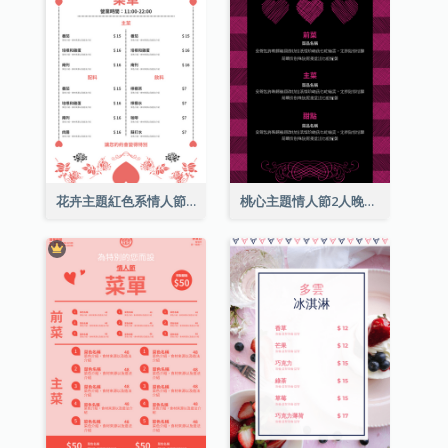
花卉主題紅色系情人節菜單
桃心主題情人節2人晚餐菜單